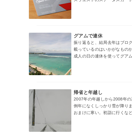
グアムで連休
振り返ると、結局去年はブロ
載っているのはいかがなもの
成人の日の連休を使ってグア
休は…
帰省と年越し
2007年の年越しから2008
例年になくしっかり雪が降り
おまけに寒い。初詣に行くな
さしぶりにゆっくりした時間