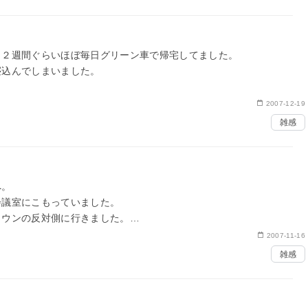
こ２週間ぐらいほぼ毎日グリーン車で帰宅してました。
寝込んでしまいました。
いたら心身共にリフレッシュしました。
2007-12-19
雑感
を整理…
へ。
会議室にこもっていました。
タウンの反対側に行きました。
取れず、なんとかとれた宿に行ってみると、広いけどレストラ…
2007-11-16
雑感