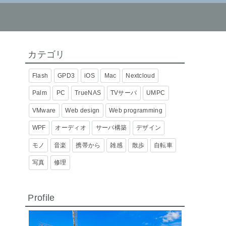
カテゴリ
Flash
GPD3
iOS
Mac
Nextcloud
Palm
PC
TrueNAS
TVサーバ
UMPC
VMware
Web design
Web programming
WPF
オーディオ
サーバ構築
デザイン
モノ
音楽
携帯から
雑感
散歩
自転車
写真
修理
Profile