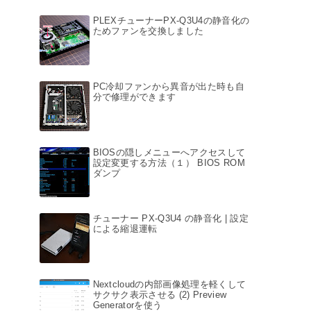
PLEXチューナーPX-Q3U4の静音化の
ためファンを交換しました
PC冷却ファンから異音が出た時も自
分で修理ができます
BIOSの隠しメニューへアクセスして
設定変更する方法（１） BIOS ROM
ダンプ
チューナー PX-Q3U4 の静音化 | 設定
による縮退運転
Nextcloudの内部画像処理を軽くして
サクサク表示させる (2) Preview
Generatorを使う