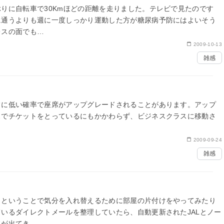
りに自転車で30Kmほどの距離を走りました。テレビで見たのです
に通うよりも週に一度しっかり運動した方が糖尿病予防にはよいそう
レスの面でも…
2009-10-13
雑感
常に低い確率で座席がアップグレードされることがあります。アップ
スでチケットをとっているにもかかわらず、ビジネスクラスに移動さ
2009-09-24
雑感
、ということで気分を入れ替えるために部屋の片付けをやってみたり
いるダイレクトメールを整理していたら、自動更新されたJALとノー
ドが出てき…