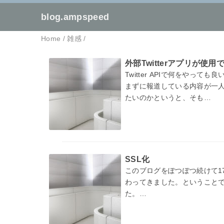
blog.ampspeed
Home
/
雑感
/
外部Twitterアプリが
Twitter APIで何をやっ
まずに報道している内容が一
たいのかというと、そも…
SSL化
このブログをぽつぽつ続けて1
わってきました。ということでU
た。
そしてこれを機にガラケーか