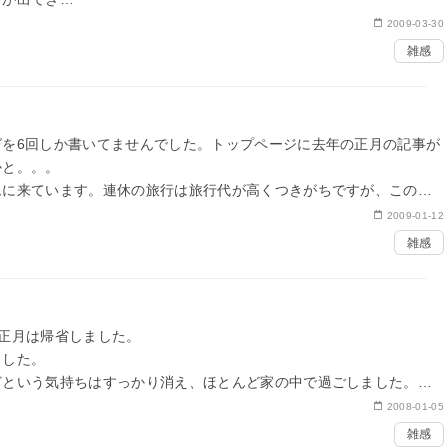
2009-03-30
雑感
グを6回しか書いてませんでした。トップページに去年の正月の記事が
かと。。。
ムに来ています。連休の旅行は旅行代が高くつきがちですが、この連
2009-01-12
雑感
年の正月は帰省しました。
ました。
どという気持ちはすっかり消え、ほとんど家の中で過ごしました。ひ
でした。
2008-01-05
雑感