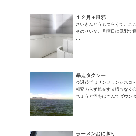
１２月＋風邪
さいきんどうもつらくて、こ
そのせいか、月曜日に風邪で
まぁ、でもなにもせずに寝て
次は部屋にたまっている書籍
暴走タクシー
今週後半はサンフランシスコ
相変わらず観光する暇もなく
ちょうど湾をはさんでダウン
今回は出発前になかなか宿が
ラーメンおにぎり