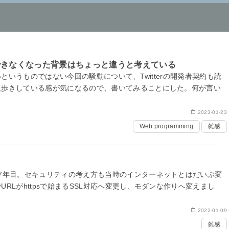
使用できなくなった背景はちょっと違うと考えている
ても良いというものではない今回の騒動について、Twitterの開発者契約も読
人歩きしている感が気になるので、書いてみることにした。何が言い
2023-01-23
Web programming
雑感
7年目。セキュリティの考え方も当時のインターネットとはだいぶ変
RLがhttpsで始まるSSL対応へ変更し、モダンな作りへ変えまし
…
2022-01-09
雑感