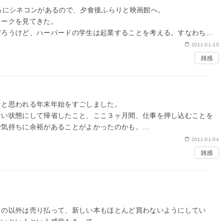
ろにシネコンがあるので、夕食後ふらりと映画館へ。
ワークを見てきた。
だろうけど、ハーバードの学生は起業することを考える。すなわち創
2011-01-15
雑感
なと思われる年末年始をすごしました。
ない状態にして帰省したこと、ここ３ヶ月間、仕事を押し込むことを
で気持ちに余裕があることがよかったのかも。
2011-01-04
雑感
もの以外は売り払って、新しい本もほとんど買わないようにしてい