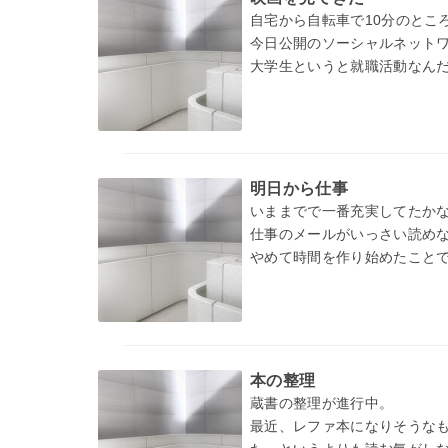
自宅から自転車で10分のとこ
今日公開のソーシャルネット
大学生というと就職活動なん
造すること…
明日から仕事
いままでで一番充実してたか
仕事のメールがいっさい読め
やめて時間を作り始めたこと
…
本の整理
蔵書の整理が進行中。
最近、レファ本になりそうな