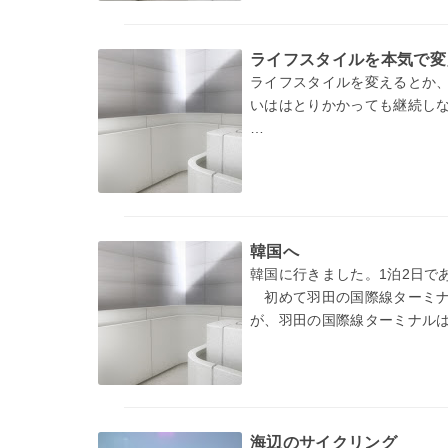
ライフスタイルを本気で変
ライフスタイルを変えるとか
いははとりかかっても継続し
そんなときは
・１日の時間配分を強制的に
あるいは
・住む場所や仕事場所を変え
韓国へ
韓国に行きました。1泊2日で
しかない…
初めて羽田の国際線ターミナ
が、羽田の国際線ターミナル
海辺のサイクリング