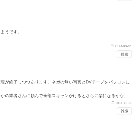
たようです。
10年になります。
2014-09-01
年でいろいろあったような気はしますが。
雑感
ことをして行くつもりです。…
理が終了しつつあります。ネガの無い写真とDVテープをパソコンに
かの業者さんに頼んで全部スキャンかけるとさらに楽になるかな。
2011-10-11
雑感