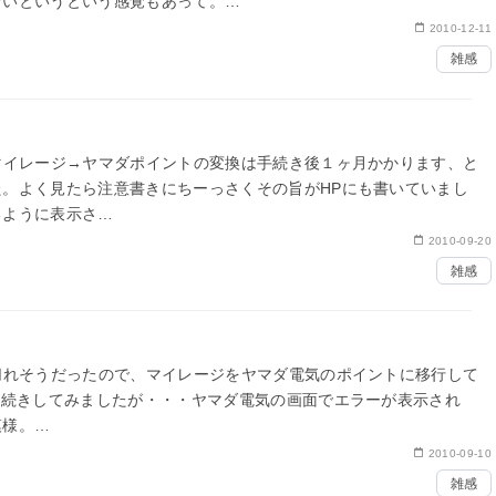
ないというという感覚もあって。
2010-12-11
読書メモの傾向を振り返ると…
雑感
マイレージ→ヤマダポイントの変換は手続き後１ヶ月かかります、と
。よく見たら注意書きにちーっさくその旨がHPにも書いていまし
るように表示さ…
2010-09-20
雑感
切れそうだったので、マイレージをヤマダ電気のポイントに移行して
手続きしてみましたが・・・ヤマダ電気の画面でエラーが表示され
模様。
2010-09-10
雑感