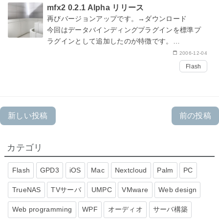
mfx2 0.2.1 Alpha リリース
再びバージョンアップです。→
ダウンロード
今回はデータバインディングプラグインを標準プ
ラグインとして追加したのが特徴です。
2006-12-04
ActionScriptはObject.watch()メソッドで変数の変
Flash
化を監視することができます…
新しい投稿
前の投稿
カテゴリ
Flash
GPD3
iOS
Mac
Nextcloud
Palm
PC
TrueNAS
TVサーバ
UMPC
VMware
Web design
Web programming
WPF
オーディオ
サーバ構築