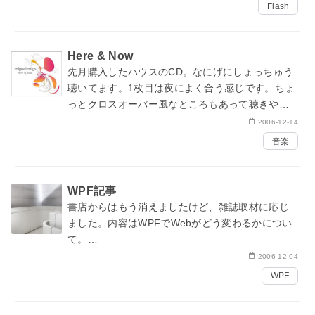
トを製作中。
Flash
ベータ版のライブラリいいつつも、商用サイト製
作に使える実用的なライブラリの…
Here & Now
先月購入したハウスのCD。なにげにしょっちゅう
聴いてます。1枚目は夜によく合う感じです。ちょ
っとクロスオーバー風なところもあって聴きやす
く、ハウスを普段聴く機会が少ない方にもこのご
2006-12-14
ろのハウス入門としてオススメです。
音楽
WPF記事
書店からはもう消えましたけど、
雑誌取材に応じ
ました。
内容はWPFでWebがどう変わるかについ
て。
結局のところどの技術が流行るかは市場が決めま
2006-12-04
すから。そういう意味でもパソコン専門誌ではな
WPF
い情報誌にWPFの記事が載ったのは…