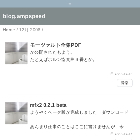
=
blog.ampspeed
Home
/
12月 2006
/
モーツァルト全集PDF
が
公開
されたもよう。
たとえば
ホルン協奏曲３番
とか。
ところで、世の中には
MusicXML
というXMLフォー
2006-12-18
マットがあるらしい。
音楽
mfx2 0.2.1 beta
ようやくベータ版が完成しました→
ダウンロード
あんまり仕事のことはここに書けませんが、今こ
のライブラリを使って規模が大きめなプロジェク
2006-12-14