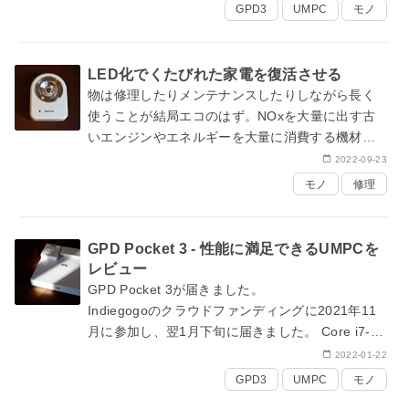
ルです。
GPD3
UMPC
モノ
基…
LED化でくたびれた家電を復活させる
物は修理したりメンテナンスしたりしながら長く
使うことが結局エコのはず。NOxを大量に出す古
いエンジンやエネルギーを大量に消費する機材は
取り替えた方が良いですが、省エネに改造できる
2022-09-23
のであればやはりメンテナンスして使い続…
モノ
修理
GPD Pocket 3 - 性能に満足できるUMPCを
レビュー
GPD Pocket 3が届きました。
Indiegogoのクラウドファンディング
に2021年11
月に参加し、翌1月下旬に届きました。 Core i7-
1195G7のUltimate版で、オプションのI/Oモジュー
2022-01-22
ルとス…
GPD3
UMPC
モノ