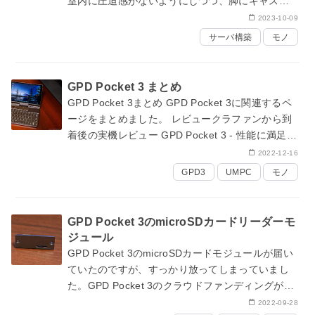
室内に圧迫感がないようにしつつ、脚にキャスタ
ーがついているので裏側の配線を変更するとかメ
2023-10-09
ンテナンスする時は簡単に引き出せ…
サーバ構築
モノ
GPD Pocket 3 まとめ
GPD Pocket 3まとめ GPD Pocket 3に関連するペ
ージをまとめました。 レビュークラファンから到
着後の実機レビュー
GPD Pocket 3 - 性能に満足で
きるUMPCをレビュークラファンへ出資したGP…
2022-12-16
GPD3
UMPC
モノ
GPD Pocket 3のmicroSDカードリーダーモ
ジュール
GPD Pocket 3のmicroSDカードモジュールが届い
ていたのですが、すっかり放ってしまっていまし
た。GPD Pocket 3のクラウドファンディングが始
まった当時からメーカーが予告していたモジュー
2022-09-28