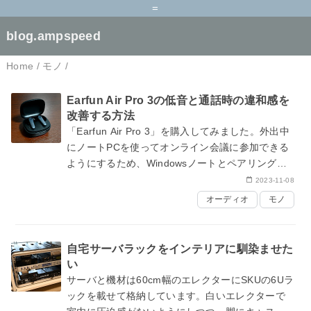
=
blog.ampspeed
Home
/
モノ
/
Earfun Air Pro 3の低音と通話時の違和感を
改善する方法
「Earfun Air Pro 3」を購入してみました。外出中
にノートPCを使ってオンライン会議に参加できる
ようにするため、Windowsノートとペアリングで
きる適当なワイヤレスヘッドセットが必要となっ
2023-11-08
たためです。荷物…
オーディオ
モノ
自宅サーバラックをインテリアに馴染ませた
い
サーバと機材は60cm幅のエレクターにSKUの6Uラ
ックを載せて格納しています。白いエレクターで