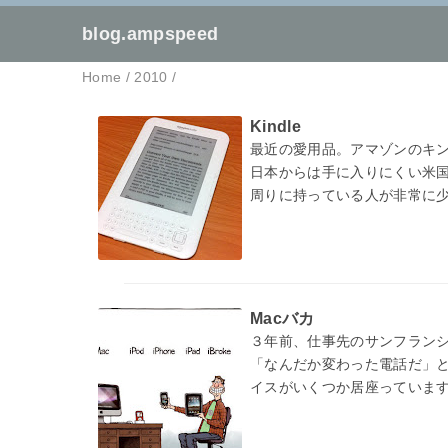
blog.ampspeed
Home
/
2010
/
Kindle
最近の愛用品。アマゾンのキ
日本からは手に入りにくい米
周りに持っている人が非常に
オライリーの最新本の場合、紙
Macバカ
３年前、仕事先のサンフランシ
「なんだか変わった電話だ」と
イスがいくつか居座っていま
iPa…