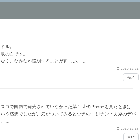
ンドル。
国版の白です。
少なく、なかなか説明することが難しい。
の本だと$17するものがキンドルだと$5。リーズナブ…
2010-12-21
モノ
スコで国内で発売されていなかった第１世代iPhoneを見たときは
いう感想でしたが、気がついてみるとウチの中もiナントカ系のデバ
す。
2010-12-18
Mac