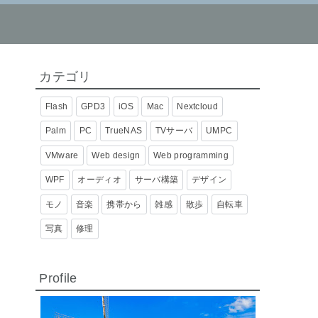
カテゴリ
Flash
GPD3
iOS
Mac
Nextcloud
Palm
PC
TrueNAS
TVサーバ
UMPC
VMware
Web design
Web programming
WPF
オーディオ
サーバ構築
デザイン
モノ
音楽
携帯から
雑感
散歩
自転車
写真
修理
Profile