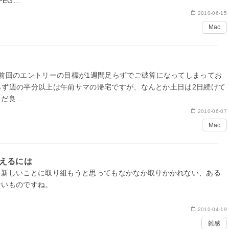
PEG…
2010-06-15
Mac
前回のエントリーの目標が1週間足らずでご破算になってしまってお
変わらず週の半分以上は午前サマの帰宅ですが、なんとか土日は2日続けて
まだ良…
2010-06-07
Mac
えるには
、新しいことに取り組もうと思ってもなかなか取りかかれない、ある
ないものですね。
2010-04-19
雑感