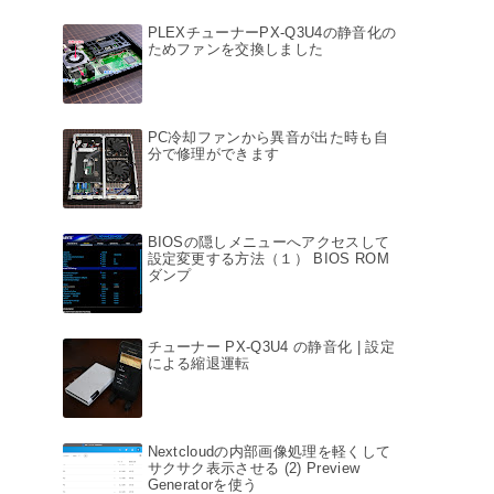
PLEXチューナーPX-Q3U4の静音化の
ためファンを交換しました
PC冷却ファンから異音が出た時も自
分で修理ができます
BIOSの隠しメニューへアクセスして
設定変更する方法（１） BIOS ROM
ダンプ
チューナー PX-Q3U4 の静音化 | 設定
による縮退運転
Nextcloudの内部画像処理を軽くして
サクサク表示させる (2) Preview
Generatorを使う