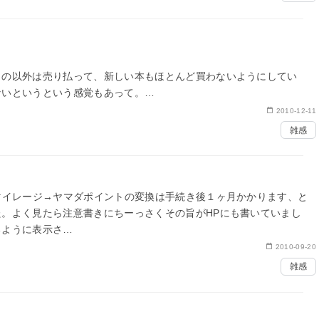
もの以外は売り払って、新しい本もほとんど買わないようにしてい
ないというという感覚もあって。
2010-12-11
読書メモの傾向を振り返ると…
雑感
マイレージ→ヤマダポイントの変換は手続き後１ヶ月かかります、と
。よく見たら注意書きにちーっさくその旨がHPにも書いていまし
るように表示さ…
2010-09-20
雑感