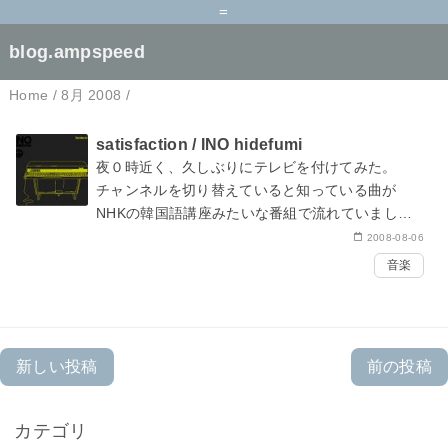
=
blog.ampspeed
Home
/
8月 2008
/
satisfaction / INO hidefumi
夜０時近く、久しぶりにテレビを付けてみた。
チャンネルを切り替えていると知っている曲が
NHKの韓国語講座みたいな番組で流れていまし
た。
2008-08-06
そのときの曲は
Satisfaction
というアルバムの１曲
音楽
目。
私自身は数ヶ月前、iTu…
新しい投稿
前の投稿
カテゴリ