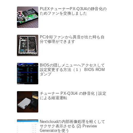
PLEXチューナーPX-Q3U4の静音化の
ためファンを交換しました
PC冷却ファンから異音が出た時も自
分で修理ができます
BIOSの隠しメニューへアクセスして
設定変更する方法（１） BIOS ROM
ダンプ
チューナー PX-Q3U4 の静音化 | 設定
による縮退運転
Nextcloudの内部画像処理を軽くして
サクサク表示させる (2) Preview
Generatorを使う