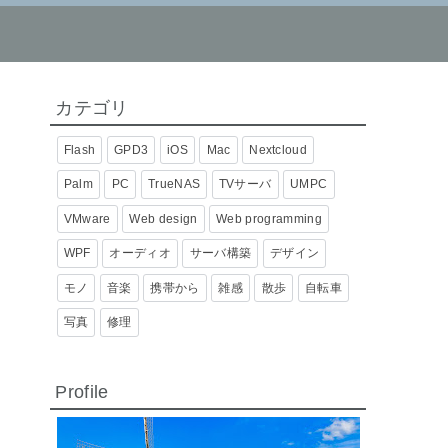
カテゴリ
Flash
GPD3
iOS
Mac
Nextcloud
Palm
PC
TrueNAS
TVサーバ
UMPC
VMware
Web design
Web programming
WPF
オーディオ
サーバ構築
デザイン
モノ
音楽
携帯から
雑感
散歩
自転車
写真
修理
Profile