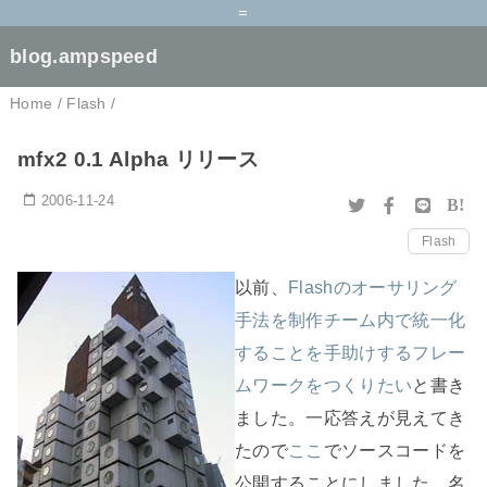
=
blog.ampspeed
Home
/
Flash
/
mfx2 0.1 Alpha リリース
2006-11-24
B!
Flash
以前、
Flashのオーサリング
手法を制作チーム内で統一化
することを手助けするフレー
ムワークをつくりたい
と書き
ました。一応答えが見えてき
たので
ここ
でソースコードを
公開することにしました。名