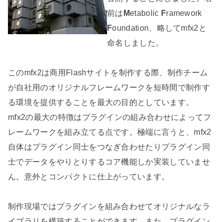
前は
M
etabolic
F
ramework
F
oundation、略してmfx2と
命名しました。
このmfx2は商用Flashサイトを制作する際、制作チーム
が自社用のオリジナルフレームワークを短時間で制作す
る環境を提供することを最大の目的としています。
mfx2の最大の特徴はプラグインの組み合わせによってフ
レームワークを組み立てる点です。極端に言うと、mfx2
自体はプラグイン同士をつなぎ合わせたりプラグイン同
士でデータをやりとりするコア機能しか実装していませ
ん。意外とコンパクトに仕上がっています。
制作現場ではプラグインを組み合わせてオリジナルなラ
イブラリを構築することができます。また、プラグイン