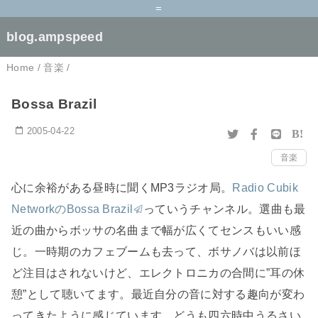
=
blog.ampspeed
Home
/
音楽
/
Bossa Brazil
2005-04-22
B!
音楽
心に余裕がある昼時に聞くMP3ラジオ局。
Radio Cubik
NetworkのBossa Brazil
っていうチャンネル。選曲も最
近の曲からボッサの名曲まで幅が広くてセンスもいい感
じ。一時期のカフェブームも去って、ボサノバは以前ほ
ど注目はされないけど、エレクトロニカの合間に”耳の休
憩”として聴いてます。最近自分の音に対する趣向が変わ
ってきたように感じています。どうも四六時中うるさい