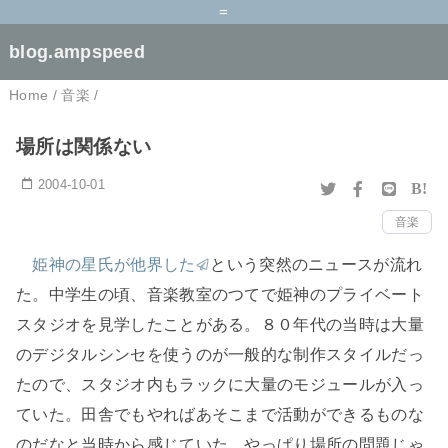
=
blog.ampspeed
Home
/
音楽
/
場所は関係ない
2004-10-01
B!
音楽
姫神の星氏が他界した
という突然のニュースが流れ
た。中学生の頃、音楽教室のつてで姫神のプライベート
スタジオを見学したことがある。８０年代の当時は大量
のデジタルシンセを使うのが一般的な制作スタイルだっ
たので、スタジオ内もラックに大量のモジュールが入っ
ていた。田舎でもやればあそこまで活動ができるものな
のだなと当時から感じていた。やっぱり場所の問題じゃ