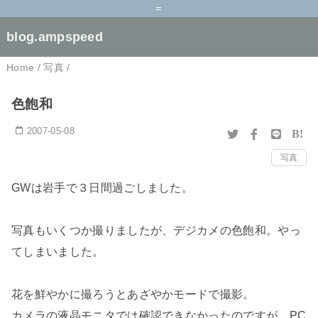
=
blog.ampspeed
Home
/
写真
/
色飽和
2007-05-08
B!
写真
GWは岩手で３日間過ごしました。
写真もいくつか撮りましたが、デジカメの色飽和。やっ
てしまいました。
花を鮮やかに撮ろうとあざやかモードで撮影。
カメラの液晶モニタでは確認できなかったのですが、PC