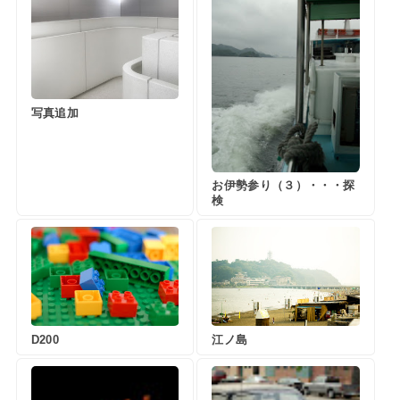
写真追加
お伊勢参り（３）・・・探
検
D200
江ノ島