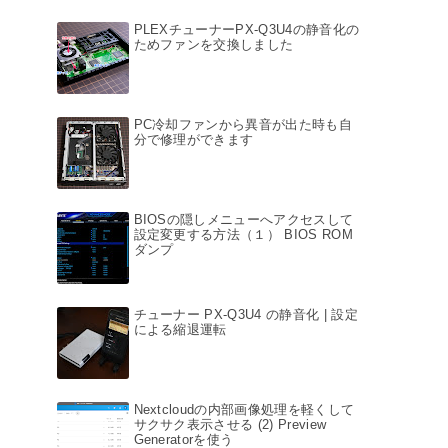
PLEXチューナーPX-Q3U4の静音化の
ためファンを交換しました
PC冷却ファンから異音が出た時も自
分で修理ができます
BIOSの隠しメニューへアクセスして
設定変更する方法（１） BIOS ROM
ダンプ
チューナー PX-Q3U4 の静音化 | 設定
による縮退運転
Nextcloudの内部画像処理を軽くして
サクサク表示させる (2) Preview
Generatorを使う