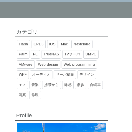
カテゴリ
Flash
GPD3
iOS
Mac
Nextcloud
Palm
PC
TrueNAS
TVサーバ
UMPC
VMware
Web design
Web programming
WPF
オーディオ
サーバ構築
デザイン
モノ
音楽
携帯から
雑感
散歩
自転車
写真
修理
Profile