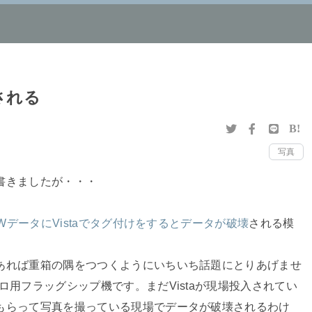
される
B!
写真
書きましたが・・・
AWデータにVistaでタグ付けをするとデータが破壊
される模
あれば重箱の隅をつつくようにいちいち話題にとりあげませ
ロ用フラッグシップ機です。まだVistaが現場投入されてい
もらって写真を撮っている現場でデータが破壊されるわけ