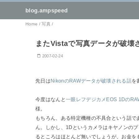
blog.ampspeed
Home
/
写真
/
またVistaで写真データが破壊
2007-02-24
先日は
NikonのRAWデータが破壊される話
を
今度はなんと
一眼レフデジカメEOS 1DのR
様。
もちろん、ある特定機種の不具合という話で
ん。しかし、1Dというカメラはキヤノンのプ
るところはほとんど無いでしょうが、お金を