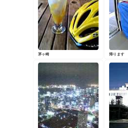
茅ヶ崎
帰ります