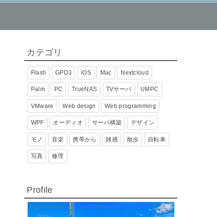
カテゴリ
Flash
GPD3
iOS
Mac
Nextcloud
Palm
PC
TrueNAS
TVサーバ
UMPC
VMware
Web design
Web programming
WPF
オーディオ
サーバ構築
デザイン
モノ
音楽
携帯から
雑感
散歩
自転車
写真
修理
Profile