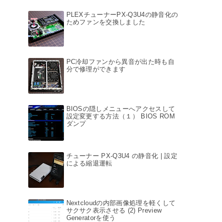
PLEXチューナーPX-Q3U4の静音化の
ためファンを交換しました
PC冷却ファンから異音が出た時も自
分で修理ができます
BIOSの隠しメニューへアクセスして
設定変更する方法（１） BIOS ROM
ダンプ
チューナー PX-Q3U4 の静音化 | 設定
による縮退運転
Nextcloudの内部画像処理を軽くして
サクサク表示させる (2) Preview
Generatorを使う