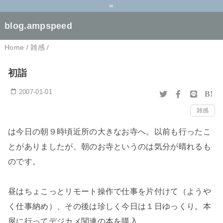
=
blog.ampspeed
Home
/
雑感
/
初詣
2007-01-01
B!
雑感
は今日の朝９時頃近所の大きなお寺へ。以前も行ったこ
とがありましたが、朝のお寺というのは気分が晴れるも
のです。
昼はちょこっとリモート操作で仕事を片付けて（ようや
く仕事納め）、その後は珍しく今日は１日ゆっくり。本
屋に行ってデジカメ関連の本を購入。