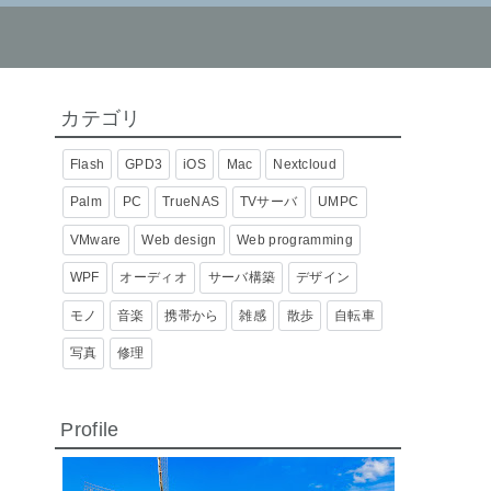
カテゴリ
Flash
GPD3
iOS
Mac
Nextcloud
Palm
PC
TrueNAS
TVサーバ
UMPC
VMware
Web design
Web programming
WPF
オーディオ
サーバ構築
デザイン
モノ
音楽
携帯から
雑感
散歩
自転車
写真
修理
Profile