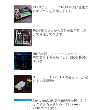
PLEXチューナーPX-Q3U4の静音化の
ためファンを交換しました
PC冷却ファンから異音が出た時も自
分で修理ができます
BIOSの隠しメニューへアクセスして
設定変更する方法（１） BIOS ROM
ダンプ
チューナー PX-Q3U4 の静音化 | 設定
による縮退運転
Nextcloudの内部画像処理を軽くして
サクサク表示させる (2) Preview
Generatorを使う